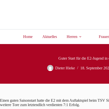
Zum
Inhalt
springen
Home
Aktuelles
Herren
Fraue
Guter Start für die E2-Jugend in 
Dieter Hieke
18. September 20
Einen guten Saisonstart hatte die E2 mit dem Auftaktspiel beim TSV S
weitere Tore zum letztendlich verdienten 7:1 Erfolg.