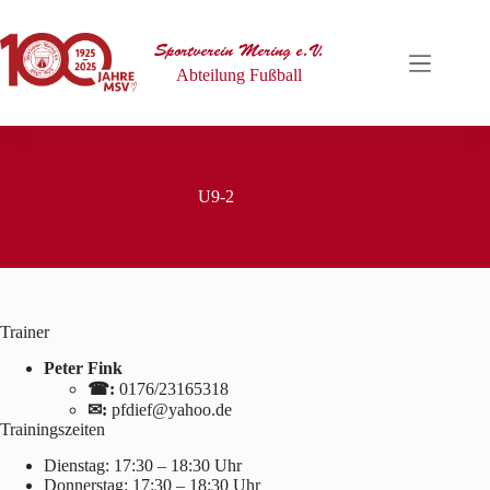
Zum
Inhalt
springen
Sportverein Mering e.V.
Abteilung Fußball
U9-2
Trainer
Peter Fink
☎:
0176/23165318
✉:
pfdief@yahoo.de
Trainingszeiten
Dienstag: 17:30 – 18:30 Uhr
Donnerstag: 17:30 – 18:30 Uhr